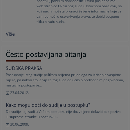
početku, poželim dobrodošlicu svim posjetiocima
web stranice Okružnog suda u Istočnom Sarajevu, na
koji način možete pronaći željene informacije koje će
vam pomoći u ostvarivanju prava, te dobiti potpunu
sliku o radu suda...
Više
Često postavljana pitanja
SUDSKA PRAKSA
Postupanje istog sudije prilikom prijema prijedloga za izricanje vaspitne
mjere, pa nakon što je vijeće tog suda odlučilo o prethodnim prigovorima,
nastavlja postupanje...
23.04.2012.
Kako mogu doći do sudije u postupku?
Do sudije koji sudi u Vašem postupku nije dozvoljeno dolaziti bez poziva
ili suprotne stranke u postupku...
30.06.2009.