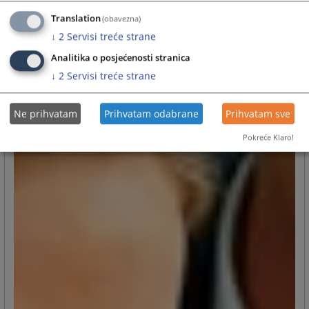
Translation
(obavezna)
↓
2
Servisi treće strane
Analitika o posjećenosti stranica
↓
2
Servisi treće strane
Ne prihvatam
Prihvatam odabrane
Prihvatam sve
Pokreće Klaro!