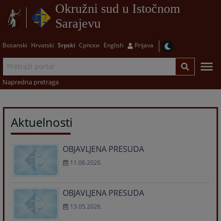
Okružni sud u Istočnom
Sarajevu
Bosanski
Hrvatski
Srpski
Српски
English
Prijava
Napredna pretraga
Aktuelnosti
OBJAVLJENA PRESUDA
11.06.2026.
OBJAVLJENA PRESUDA
13.05.2026.