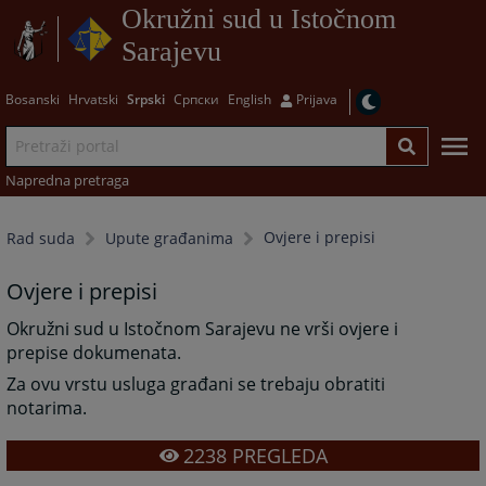
Okružni sud u Istočnom
Sarajevu
Bosanski
Hrvatski
Srpski
Српски
English
Prijava
Napredna pretraga
Ovjere i prepisi
Rad suda
Upute građanima
Ovjere i prepisi
Okružni sud u Istočnom Sarajevu ne vrši ovjere i
prepise dokumenata.
Za ovu vrstu usluga građani se trebaju obratiti
notarima.
2238
PREGLEDA