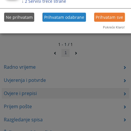
↓
2
Servisi treće strane
Ne prihvatam
Prihvatam odabrane
Prihvatam sve
Pokreće Klaro!
1 - 1 / 1
1
Radno vrijeme
Uvjerenja i potvrde
Ovjere i prepisi
Prijem pošte
Razgledanje spisa