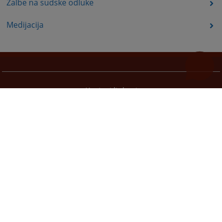
Žalbe na sudske odluke
Medijacija
Korisni linkovi
Pomoc za koristenje
Mapa stranice
Pravila privatnosti
Redizajn web stranice je finansirala Evropska unija. Za njen sadržaj isključivo je odgovorno
Visoko sudsko i tužilačko vijeće BiH i ona ne odražava nužno stavove Evropske unije.