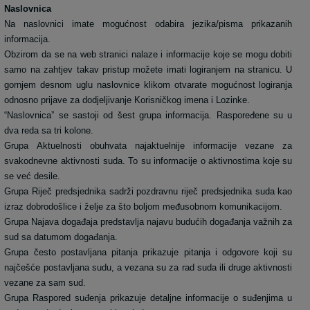
Naslovnica
Na naslovnici imate mogućnost odabira jezika/pisma prikazanih
informacija.
Obzirom da se na web stranici nalaze i informacije koje se mogu dobiti
samo na zahtjev takav pristup možete imati logiranjem na stranicu. U
gornjem desnom uglu naslovnice klikom otvarate mogućnost logiranja
odnosno prijave za dodjeljivanje Korisničkog imena i Lozinke.
“Naslovnica” se sastoji od šest grupa informacija. Raspoređene su u
dva reda sa tri kolone.
Grupa Aktuelnosti obuhvata najaktuelnije informacije vezane za
svakodnevne aktivnosti suda. To su informacije o aktivnostima koje su
se već desile.
Grupa Riječ predsjednika sadrži pozdravnu riječ predsjednika suda kao
izraz dobrodošlice i želje za što boljom međusobnom komunikacijom.
Grupa Najava događaja predstavlja najavu budućih događanja važnih za
sud sa datumom događanja.
Grupa često postavljana pitanja prikazuje pitanja i odgovore koji su
najčešće postavljana sudu, a vezana su za rad suda ili druge aktivnosti
vezane za sam sud.
Grupa Raspored suđenja prikazuje detaljne informacije o suđenjima u