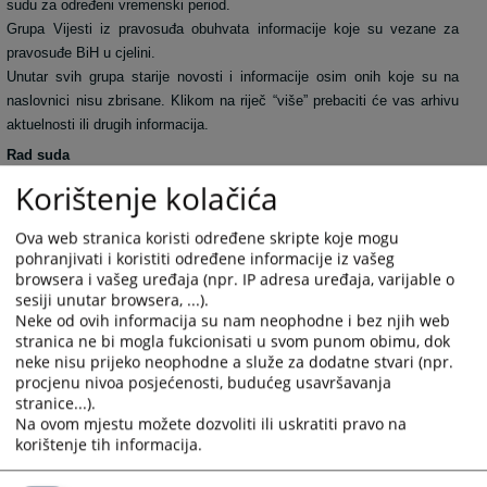
sudu za određeni vremenski period.
Grupa Vijesti iz pravosuđa obuhvata informacije koje su vezane za
pravosuđe BiH u cjelini.
Unutar svih grupa starije novosti i informacije osim onih koje su na
naslovnici nisu zbrisane. Klikom na riječ “više” prebaciti će vas arhivu
aktuelnosti ili drugih informacija.
Rad suda
Klikom na Rad suda otvoriti će vam se web stranicama sa svim
Korištenje kolačića
novostima (arhivom) koje su vezane za rad suda.
Klikom na neku od kategorija možete dobiti informacije: o dokumentima
Ova web stranica koristi određene skripte koje mogu
koje na sudu možete dobiti, o samoj organizaciji suda, o statistici o
pohranjivati i koristiti određene informacije iz vašeg
protoku predmeta, o osnivanju suda, o uposlenicima suda.
browsera i vašeg uređaja (npr. IP adresa uređaja, varijable o
sesiji unutar browsera, ...).
Oglasna ploča
Neke od ovih informacija su nam neophodne i bez njih web
Kroz informacije krećete se na isti način kao i kroz Rad suda. Na
stranica ne bi mogla fukcionisati u svom punom obimu, dok
oglasnu ploču, administrator će stavljati informacije ili službene
neke nisu prijeko neophodne a služe za dodatne stvari (npr.
obavijesti koje su i u zgradi suda postavljene na oglasnu ploču
procjenu nivoa posjećenosti, budućeg usavršavanja
stranice...).
Vaša pitanja
Na ovom mjestu možete dozvoliti ili uskratiti pravo na
Web stranica namijenjena profesionalnoj zajednici, medijima, i svim
korištenje tih informacija.
građanima Bosne i Hercegovine. Administrator će vrlo rado objaviti
svaki stručni članak ili pitanje koje smatra interesantnim za javnost. i