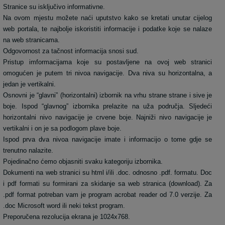
Stranice su isključivo informativne.
Na ovom mjestu možete naći uputstvo kako se kretati unutar cijelog
web portala, te najbolje iskoristiti informacije i podatke koje se nalaze
na web stranicama.
Odgovornost za tačnost informacija snosi sud.
Pristup imformacijama koje su postavljene na ovoj web stranici
omogućen je putem tri nivoa navigacije. Dva niva su horizontalna, a
jedan je vertikalni.
Osnovni je “glavni” (horizontalni) izbornik na vrhu strane strane i sive je
boje. Ispod “glavnog” izbornika prelazite na uža područja. Sljedeći
horizontalni nivo navigacije je crvene boje. Najniži nivo navigacije je
vertikalni i on je sa podlogom plave boje.
Ispod prva dva nivoa navigacije imate i informacijo o tome gdje se
trenutno nalazite.
Pojedinačno ćemo objasniti svaku kategoriju izbornika.
Dokumenti na web stranici su html i/ili .doc. odnosno .pdf. formatu. Doc
i pdf formati su formirani za skidanje sa web stranica (download). Za
.pdf format potreban vam je program acrobat reader od 7.0 verzije. Za
.doc Microsoft word ili neki tekst program.
Preporučena rezolucija ekrana je 1024x768.