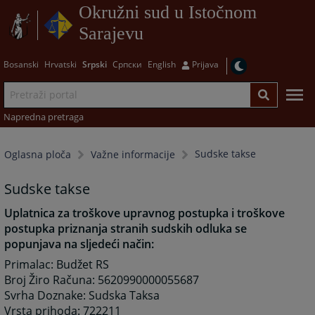
Okružni sud u Istočnom
Sarajevu
Bosanski
Hrvatski
Srpski
Српски
English
Prijava
Napredna pretraga
Sudske takse
Oglasna ploča
Važne informacije
Sudske takse
Uplatnica za troškove upravnog postupka i troškove
postupka priznanja stranih sudskih odluka se
popunjava na sljedeći način:
Primalac: Budžet RS
Broj Žiro Računa: 5620990000055687
Svrha Doznake: Sudska Taksa
Vrsta prihoda: 722211