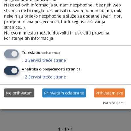
Neke od ovih informacija su nam neophodne i bez njih web
Boračke populacije
stranica ne bi mogla fukcionisati u svom punom obimu, dok
Invalidi
neke nisu prijeko neophodne a služe za dodatne stvari (npr.
Izbjeglice u postupcima za povrat imovine
procjenu nivoa posjećenosti, budućeg usavršavanja
Socijalno ugrožene kategorije
stranice...).
Na ovom mjestu možete dozvoliti ili uskratiti pravo na
korištenje tih informacija.
2105
PREGLEDA
Translation
(obavezna)
↓
2
Servisi treće strane
Analitika o posjećenosti stranica
↓
2
Servisi treće strane
Linkovi
Izračunajte vrijednost sudske takse za vaš predmet
Ne prihvatam
Prihvatam odabrane
Prihvatam sve
Pokreće Klaro!
1 - 1 / 1