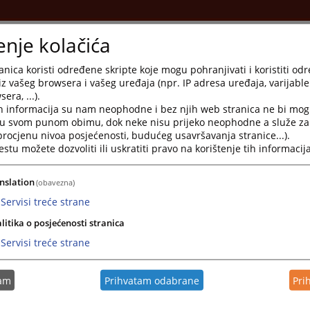
enje kolačića
vu
nica koristi određene skripte koje mogu pohranjivati i koristiti od
iz vašeg browsera i vašeg uređaja (npr. IP adresa uređaja, varijable 
era, ...).
h informacija su nam neophodne i bez njih web stranica ne bi mog
i u svom punom obimu, dok neke nisu prijeko neophodne a služe z
 procjenu nivoa posjećenosti, budućeg usavršavanja stranice...).
tu možete dozvoliti ili uskratiti pravo na korištenje tih informacija
avosudje.ba
nslation
(obavezna)
Servisi treće strane
litika o posjećenosti stranica
Servisi treće strane
terneta
o nevođenju krivičnog postupka od 08,00-14,00 sati
tam
Prihvatam odabrane
Pri