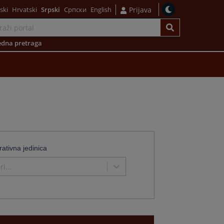
ski
Hrvatski
Srpski
Српски
English
Prijava
dna pretraga
rativna jedinica
i...