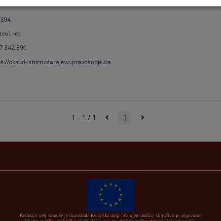
 894
teol.net
7 342 896
ps://oksud-istocnosarajevo.pravosudje.ba
1 - 1 / 1
1
Redizajn web stranice je finansirala Evropska unija. Za njen sadržaj isključivo je odgovorno