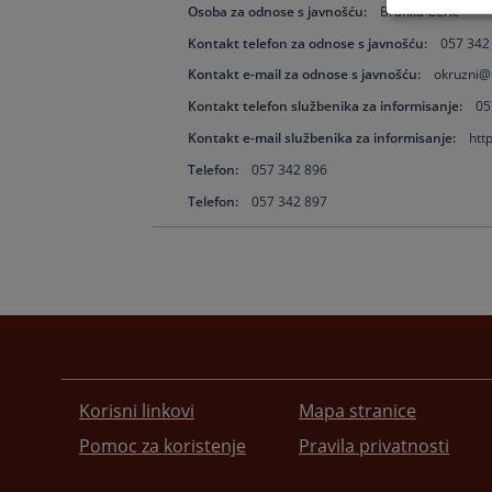
Osoba za odnose s javnošću:
Branka Ceric
Kontakt telefon za odnose s javnošću:
057 342
Kontakt e-mail za odnose s javnošću:
okruzni@
Kontakt telefon službenika za informisanje:
05
Kontakt e-mail službenika za informisanje:
htt
Telefon:
057 342 896
Telefon:
057 342 897
Korisni linkovi
Mapa stranice
Pomoc za koristenje
Pravila privatnosti