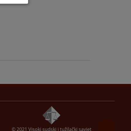
© 2021
Visoki sudski i tužilački savjet