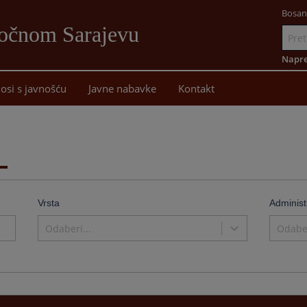
Bosan
točnom Sarajevu
Idi
na
Napre
sadržaj
osi s javnošću
Javne nabavke
Kontakt
Vrsta
Administ
Odaberi...
Odaber