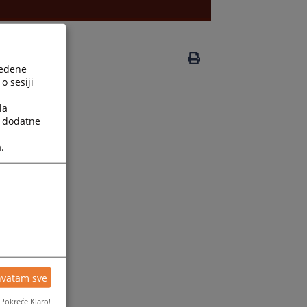
ređene
o sesiji
la
a dodatne
.
hvatam sve
Pokreće Klaro!