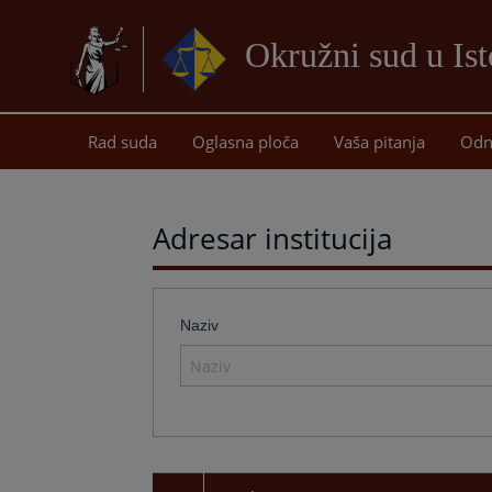
Okružni sud u Is
Rad suda
Oglasna ploča
Vaša pitanja
Odn
Adresar institucija
Naziv