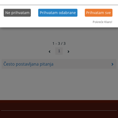
30.06.2009.
Ne prihvatam
Prihvatam odabrane
Prihvatam sve
Pokreće Klaro!
1 - 3 / 3
1
Često postavljana pitanja