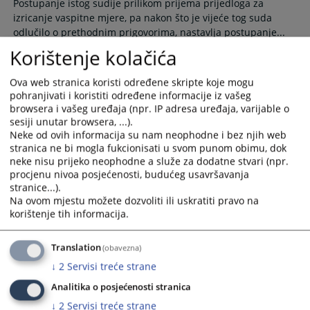
Postupanje istog sudije prilikom prijema prijedloga za
the
the
izricanje vaspitne mjere, pa nakon što je vijeće tog suda
calendar
calendar
odlučilo o prethodnim prigovorima, nastavlja postupanje...
and
and
Korištenje kolačića
23.04.2012.
select
select
a
a
Ova web stranica koristi određene skripte koje mogu
date.
date.
Kako mogu dobiti informaciju o
pohranjivati i koristiti određene informacije iz vašeg
Press
Press
predmetu?
browsera i vašeg uređaja (npr. IP adresa uređaja, varijable o
the
the
sesiji unutar browsera, ...).
question
question
Neke od ovih informacija su nam neophodne i bez njih web
Na Informacijama koje se nalaze na ulazu u zgradu Suda
mark
mark
stranica ne bi mogla fukcionisati u svom punom obimu, dok
nalazi se službenik koji ima pristup CMS aplikaciji. Kroz tu
neke nisu prijeko neophodne a služe za dodatne stvari (npr.
key
key
aplikaciju se vode svi postupci u Sudu...
procjenu nivoa posjećenosti, budućeg usavršavanja
to
to
30.06.2009.
stranice...).
get
get
Na ovom mjestu možete dozvoliti ili uskratiti pravo na
the
the
korištenje tih informacija.
keyboard
keyboard
Kako mogu doći do sudije u postupku?
shortcuts
shortcuts
Translation
(obavezna)
for
for
↓
2
Servisi treće strane
changing
changing
Do sudije koji sudi u Vašem postupku nije dozvoljeno dolaziti
dates.
dates.
bez poziva ili suprotne stranke u postupku...
Analitika o posjećenosti stranica
↓
2
Servisi treće strane