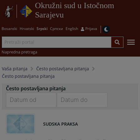
Okružni sud u Istočnom
Sarajevu
Bosanski
Hrvatski
Srpski
Српски
English
Prijava
Napredna pretraga
Vaša pitanja
Često postavljana pitanja
Često postavljana pitanja
Često postavljana pitanja
Navigate
Navigate
forward
forward
SUDSKA PRAKSA
to
to
interact
interact
with
with