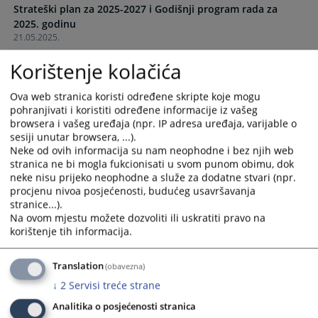
Strateški plan za 2025-2027 i Godišnji program rada za
and
and
2025. godinu
select
select
21.05.2025.
a
a
date.
date.
Korištenje kolačića
Odluka o rasporedu poslova zaposlenih u Okružnom sudu
Press
Press
u Istočnom Sarajevu
the
the
Ova web stranica koristi određene skripte koje mogu
03.01.2024.
question
question
pohranjivati i koristiti određene informacije iz vašeg
mark
mark
browsera i vašeg uređaja (npr. IP adresa uređaja, varijable o
Odluka o postupanju sa urgencijama/požurnicama
key
key
sesiji unutar browsera, ...).
29.12.2023.
to
to
Neke od ovih informacija su nam neophodne i bez njih web
stranica ne bi mogla fukcionisati u svom punom obimu, dok
get
get
neke nisu prijeko neophodne a služe za dodatne stvari (npr.
Obrazac za podnošenje urgencije/požurnice
the
the
procjenu nivoa posjećenosti, budućeg usavršavanja
29.12.2023.
keyboard
keyboard
stranice...).
shortcuts
shortcuts
Na ovom mjestu možete dozvoliti ili uskratiti pravo na
for
for
korištenje tih informacija.
changing
changing
dates.
dates.
Translation
(obavezna)
↓
2
Servisi treće strane
Analitika o posjećenosti stranica