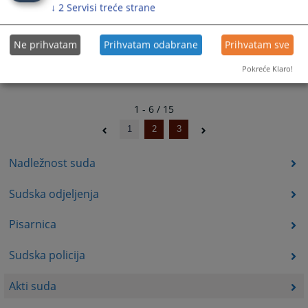
↓
2
Servisi treće strane
Ne prihvatam
Prihvatam odabrane
Prihvatam sve
Pokreće Klaro!
1 - 6 / 15
1
2
3
Nadležnost suda
Sudska odjeljenja
Pisarnica
Sudska policija
Akti suda