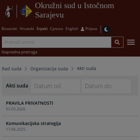
Okružni sud u Istočnom
Sarajevu
Bosanski
Hrvatski
Srpski
Српски
English
Prijava
Napredna pretraga
Akti suda
Rad suda
Organizacija suda
Akti suda
Navigate
Navigate
PRAVILA PRIVATNOSTI
forward
forward
03.03.2026.
to
to
interact
interact
Komunikacijska strategija
with
with
17.06.2025.
the
the
calendar
calendar