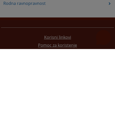
Rodna ravnopravnost
Korisni linkovi
Pomoc za koristenje
Mapa stranice
Pravila privatnosti
Redizajn web stranice je finansirala Evropska unija. Za njen sadržaj isključivo je odgovorno
Visoko sudsko i tužilačko vijeće BiH i ona ne odražava nužno stavove Evropske unije.