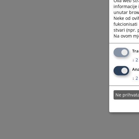
Ova web stra
informacije 
unutar brows
Neke od ovi
fukcionisat
stvari (npr.
Na ovom mjes
Tra
↓
2
Ana
↓
2
Ne prihva