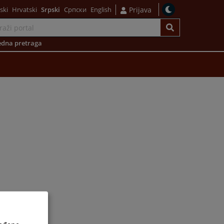
ski
Hrvatski
Srpski
Српски
English
Prijava
dna pretraga