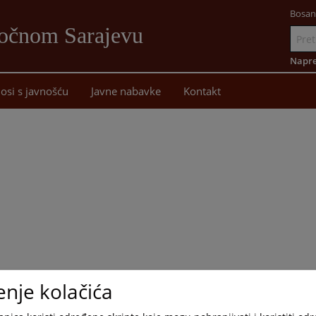
Bosan
točnom Sarajevu
Idi
na
Napre
sadržaj
osi s javnošću
Javne nabavke
Kontakt
enje kolačića