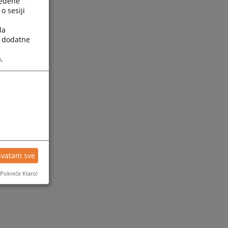
ređene
o sesiji
la
a dodatne
.
hvatam sve
Pokreće Klaro!