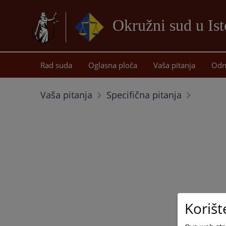
Okružni sud u Is
Rad suda
Oglasna ploča
Vaša pitanja
Odn
Vaša pitanja
Specifična pitanja
Korišt