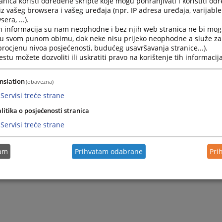
nica koristi određene skripte koje mogu pohranjivati i koristiti od
iz vašeg browsera i vašeg uređaja (npr. IP adresa uređaja, varijable 
era, ...).
h informacija su nam neophodne i bez njih web stranica ne bi mog
i u svom punom obimu, dok neke nisu prijeko neophodne a služe z
 procjenu nivoa posjećenosti, budućeg usavršavanja stranice...).
tu možete dozvoliti ili uskratiti pravo na korištenje tih informacija
nslation
(obavezna)
Servisi treće strane
Trenutno nema vijesti
litika o posjećenosti stranica
Servisi treće strane
tam
Prihvatam odabrane
Pri