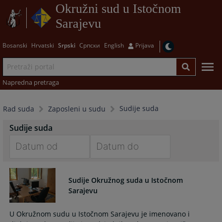
Okružni sud u Istočnom
Sarajevu
Bosanski
Hrvatski
Srpski
Српски
English
Prijava
Napredna pretraga
Sudije suda
Rad suda
Zaposleni u sudu
Sudije suda
Navigate
Navigate
forward
forward
Sudije Okružnog suda u Istočnom
to
to
Sarajevu
interact
interact
with
with
U Okružnom sudu u Istočnom Sarajevu je imenovano i
the
the