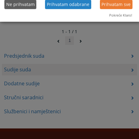
Ne prihvatam
Prihvatam odabrane
Prihvatam sve
Pokreće Klaro!
1 - 1 / 1
1
Predsjednik suda
Sudije suda
Dodatne sudije
Stručni saradnici
Službenici i namještenici