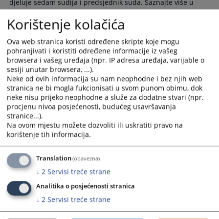
djeluje sedam sudija i predsjednik suda. Saznajte više u
calendar
calendar
nastavku teksta...
and
and
Korištenje kolačića
29.06.2009.
select
select
a
a
Ova web stranica koristi određene skripte koje mogu
date.
date.
pohranjivati i koristiti određene informacije iz vašeg
Press
Press
browsera i vašeg uređaja (npr. IP adresa uređaja, varijable o
sesiji unutar browsera, ...).
the
the
Neke od ovih informacija su nam neophodne i bez njih web
question
question
stranica ne bi mogla fukcionisati u svom punom obimu, dok
mark
mark
neke nisu prijeko neophodne a služe za dodatne stvari (npr.
key
key
procjenu nivoa posjećenosti, budućeg usavršavanja
to
to
stranice...).
get
get
Na ovom mjestu možete dozvoliti ili uskratiti pravo na
korištenje tih informacija.
the
the
keyboard
keyboard
shortcuts
shortcuts
Translation
(obavezna)
for
for
↓
2
Servisi treće strane
changing
changing
Analitika o posjećenosti stranica
dates.
dates.
↓
2
Servisi treće strane