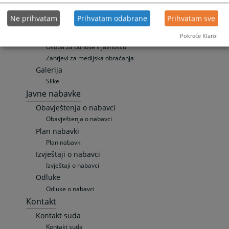
Publikacije
Promotivni materijali
Ne prihvatam
Prihvatam odabrane
Prihvatam sve
Zakon o slobodi pristupa informacijama
Mediji
Pokreće Klaro!
Osoba za odnose s javnošću
Zahtjevi za medijska obraćanja
Galerija
Slike
Javne nabavke
Obavještenja o nabavci
Obavještenja o nabavci
Plan nabavki
Plan nabavki
Izvještaji o nabavci
Izvještaji o nabavci
Odluke
Odluke o nabavci
Kontakt
Kontakt suda
Kontakt suda