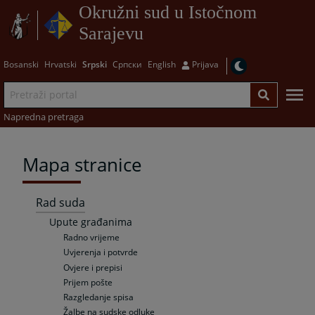
Okružni sud u Istočnom
Sarajevu
Bosanski
Hrvatski
Srpski
Српски
English
Prijava
Napredna pretraga
Mapa stranice
Rad suda
Upute građanima
Radno vrijeme
Uvjerenja i potvrde
Ovjere i prepisi
Prijem pošte
Razgledanje spisa
Žalbe na sudske odluke