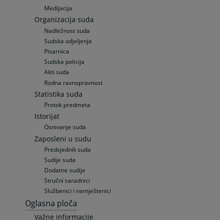
Medijacija
Organizacija suda
Nadležnost suda
Sudska odjeljenja
Pisarnica
Sudska policija
Akti suda
Rodna ravnopravnost
Statistika suda
Protok predmeta
Istorijat
Osnivanje suda
Zaposleni u sudu
Predsjednik suda
Sudije suda
Dodatne sudije
Stručni saradnici
Službenici i namještenici
Oglasna ploča
Važne informacije