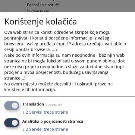
Podnošenje pritužbi
Sudske takse
Pozivi
Korištenje kolačića
Sudski vještaci i tumači
Pravna pomoć
Ova web stranica koristi određene skripte koje mogu
Raspored suđenja
pohranjivati i koristiti određene informacije iz vašeg
browsera i vašeg uređaja (npr. IP adresa uređaja, varijable o
Raspored suđenja
sesiji unutar browsera, ...).
Elektronska oglasna tabla
Neke od ovih informacija su nam neophodne i bez njih web
Upražnjene pozicije
stranica ne bi mogla fukcionisati u svom punom obimu, dok
Opšte informacije
neke nisu prijeko neophodne a služe za dodatne stvari (npr.
Objavljene pozicije
procjenu nivoa posjećenosti, budućeg usavršavanja
Vaša pitanja
stranice...).
Na ovom mjestu možete dozvoliti ili uskratiti pravo na
Često postavljana pitanja
korištenje tih informacija.
Često postavljana pitanja
Specifična pitanja
Translation
(obavezna)
Odnosi s javnošću
↓
2
Servisi treće strane
Vijesti
Analitika o posjećenosti stranica
Aktuelnosti
Saopštenja za javnost
↓
2
Servisi treće strane