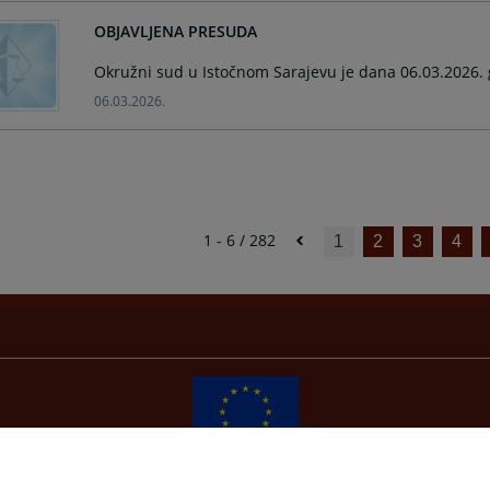
OBJAVLJENA PRESUDA
Okružni sud u Istočnom Sarajevu je dana 06.03.2026. 
06.03.2026.
1 - 6 / 282
1
2
3
4
Redizajn web stranice je finansirala Evropska unija. Za njen sadržaj isključivo je odgovorno
Visoko sudsko i tužilačko vijeće BiH i ona ne odražava nužno stavove Evropske unije.