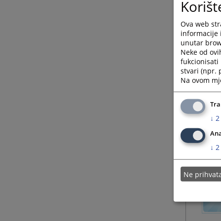
Korišt
Ova web stra
informacije 
unutar brows
Neke od ovi
fukcionisat
stvari (npr.
Na ovom mjes
Tra
↓
2
Ana
↓
2
Ne prihva