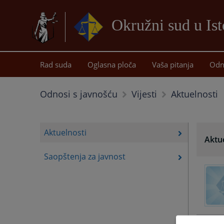
Okružni sud u Is
Rad suda
Oglasna ploča
Vaša pitanja
Odn
Aktuelnosti
Odnosi s javnošću
Vijesti
Aktuelnosti
Aktu
Saopštenja za javnost