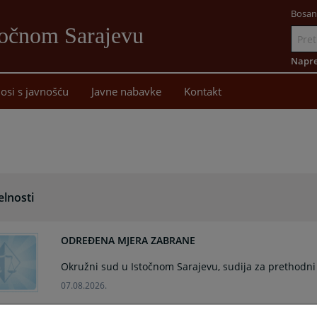
Bosan
točnom Sarajevu
Idi
na
Napre
sadržaj
osi s javnošću
Javne nabavke
Kontakt
elnosti
ODREĐENA MJERA ZABRANE
Okružni sud u Istočnom Sarajevu, sudija za prethodni
07.08.2026.