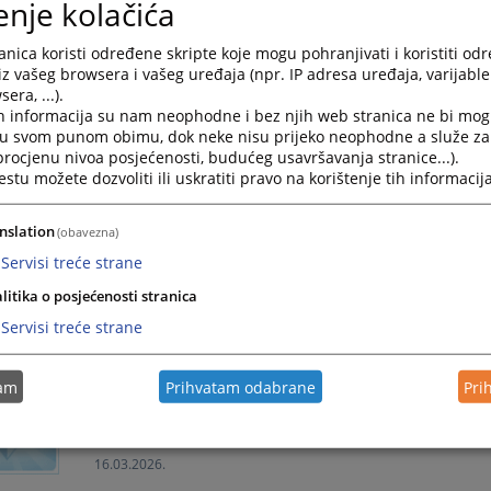
enje kolačića
OBJAVLJENA PRESUDA
Okružni sud u Istočnom Sarajevu je dana 10.06.2026. 
nica koristi određene skripte koje mogu pohranjivati i koristiti od
iz vašeg browsera i vašeg uređaja (npr. IP adresa uređaja, varijable 
11.06.2026.
era, ...).
h informacija su nam neophodne i bez njih web stranica ne bi mog
i u svom punom obimu, dok neke nisu prijeko neophodne a služe z
OBJAVLJENA PRESUDA
 procjenu nivoa posjećenosti, budućeg usavršavanja stranice...).
tu možete dozvoliti ili uskratiti pravo na korištenje tih informacija
Okružni sud u Istočnom Sarajevu je dana 08.05.2026. 
13.05.2026.
nslation
(obavezna)
Servisi treće strane
REALIZACIJA AKTIVNOSTI "Sedmica sudske nagodbe"
litika o posjećenosti stranica
"Sedmica sudske nagodbe"
Servisi treće strane
28.04.2026.
tam
Prihvatam odabrane
Pri
OBJAVLJENA PRESUDA
Okružni sud u Istočnom Sarajevu je dana 13.03.2026. 
16.03.2026.