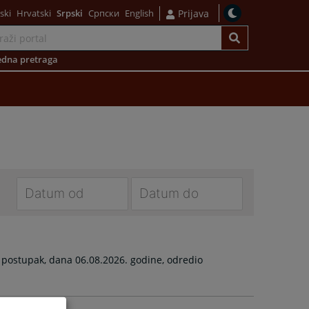
ski
Hrvatski
Srpski
Српски
English
Prijava
dna pretraga
Navigate
Navigate
forward
forward
to
to
 postupak, dana 06.08.2026. godine, odredio
interact
interact
with
with
the
the
calendar
calendar