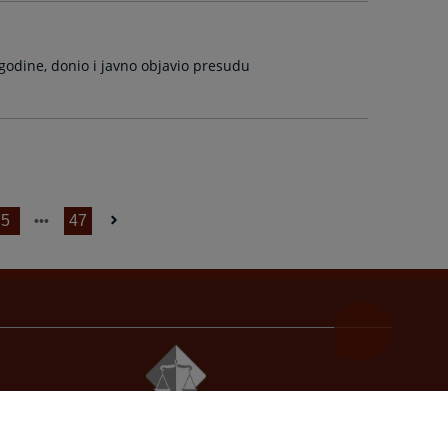
godine, donio i javno objavio presudu
5
47
© 2021
Visoki sudski i tužilački savjet