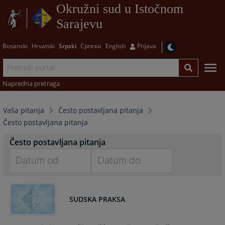
Okružni sud u Istočnom
Sarajevu
Bosanski
Hrvatski
Srpski
Српски
English
Prijava
Napredna pretraga
Vaša pitanja
Često postavljana pitanja
Često postavljana pitanja
Često postavljana pitanja
Navigate
Navigate
forward
forward
SUDSKA PRAKSA
to
to
interact
interact
with
with