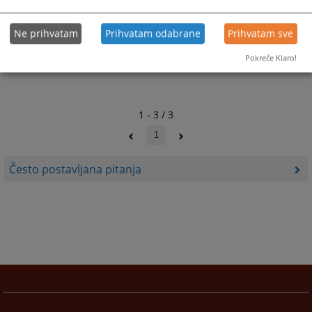
30.06.2009.
Ne prihvatam
Prihvatam odabrane
Prihvatam sve
Pokreće Klaro!
1 - 3 / 3
1
Često postavljana pitanja