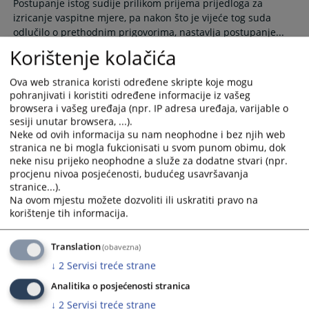
Postupanje istog sudije prilikom prijema prijedloga za
the
the
izricanje vaspitne mjere, pa nakon što je vijeće tog suda
calendar
calendar
odlučilo o prethodnim prigovorima, nastavlja postupanje...
and
and
Korištenje kolačića
23.04.2012.
select
select
a
a
Ova web stranica koristi određene skripte koje mogu
date.
date.
Kako mogu dobiti informaciju o
pohranjivati i koristiti određene informacije iz vašeg
Press
Press
predmetu?
browsera i vašeg uređaja (npr. IP adresa uređaja, varijable o
the
the
sesiji unutar browsera, ...).
question
question
Neke od ovih informacija su nam neophodne i bez njih web
Na Informacijama koje se nalaze na ulazu u zgradu Suda
mark
mark
stranica ne bi mogla fukcionisati u svom punom obimu, dok
nalazi se službenik koji ima pristup CMS aplikaciji. Kroz tu
neke nisu prijeko neophodne a služe za dodatne stvari (npr.
key
key
aplikaciju se vode svi postupci u Sudu...
procjenu nivoa posjećenosti, budućeg usavršavanja
to
to
30.06.2009.
stranice...).
get
get
Na ovom mjestu možete dozvoliti ili uskratiti pravo na
the
the
korištenje tih informacija.
keyboard
keyboard
Kako mogu doći do sudije u postupku?
shortcuts
shortcuts
Translation
(obavezna)
for
for
↓
2
Servisi treće strane
changing
changing
Do sudije koji sudi u Vašem postupku nije dozvoljeno dolaziti
dates.
dates.
bez poziva ili suprotne stranke u postupku...
Analitika o posjećenosti stranica
↓
2
Servisi treće strane