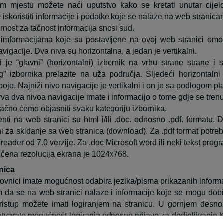
 mjestu možete naći uputstvo kako se kretati unutar cijel
e iskoristiti informacije i podatke koje se nalaze na web stranica
nost za tačnost informacija snosi sud.
 imformacijama koje su postavljene na ovoj web stranici omo
vigacije. Dva niva su horizontalna, a jedan je vertikalni.
 je “glavni” (horizontalni) izbornik na vrhu strane strane i 
g” izbornika prelazite na uža područja. Sljedeći horizontalni
oje. Najniži nivo navigacije je vertikalni i on je sa podlogom pl
rva dva nivoa navigacije imate i informacijo o tome gdje se trenu
ačno ćemo objasniti svaku kategoriju izbornika.
ti na web stranici su html i/ili .doc. odnosno .pdf. formatu. D
ni za skidanje sa web stranica (download). Za .pdf format potr
reader od 7.0 verzije. Za .doc Microsoft word ili neki tekst prog
čena rezolucija ekrana je 1024x768.
nica
ovnici imate mogućnost odabira jezika/pisma prikazanih informa
 da se na web stranici nalaze i informacije koje se mogu dobi
ristup možete imati logiranjem na stranicu. U gornjem desn
otvarate mogućnost logiranja odnosno prijave za dodjeljivanje 