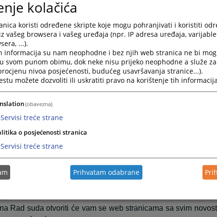
enje kolačića
.
nica” se sastoji od šest grupa informacija. Raspoređene su
nica koristi određene skripte koje mogu pohranjivati i koristiti od
iz vašeg browsera i vašeg uređaja (npr. IP adresa uređaja, varijable 
ktuelnosti obuhvata najaktuelnije informacije vezane za svak
era, ...).
o su informacije o aktivnostima koje su se već desile.
h informacija su nam neophodne i bez njih web stranica ne bi mog
Riječ predsjednika sadrži pozdravnu riječ predsjednik
i u svom punom obimu, dok neke nisu prijeko neophodne a služe z
 procjenu nivoa posjećenosti, budućeg usavršavanja stranice...).
šlice i želje za što boljom međusobnom komunikacijom.
tu možete dozvoliti ili uskratiti pravo na korištenje tih informacija
Najava događaja predstavlja najavu budućih događanja 
m događanja.
nslation
esto postavljana pitanja prikazuje pitanja i odgovore koji su n
(obavezna)
 vezana su za rad suda ili druge aktivnosti vezane za sam sud.
Servisi treće strane
aspored suđenja prikazuje detaljne informacije o suđenjima 
litika o posjećenosti stranica
ki period.
Servisi treće strane
ijesti iz pravosuđa obuhvata informacije koje su vezane z
svih grupa starije novosti i informacije osim onih koje su 
tam
Prihvatam odabrane
Pri
. Klikom na riječ “više” prebaciti će vas arhivu aktuelnosti ili dr
da
na Rad suda otvoriti će vam se web stranicama sa svim novost