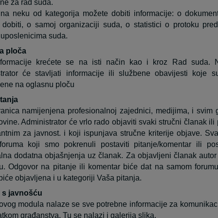
ne za rad suda.
na neku od kategorija možete dobiti informacije: o dokume
dobiti, o samoj organizaciji suda, o statistici o protoku pre
 uposlenicima suda.
a ploča
nformacije krećete se na isti način kao i kroz Rad suda. 
trator će stavljati informacije ili službene obavijesti koje 
jene na oglasnu ploču
tanja
anica namijenjena profesionalnoj zajednici, medijima, i svim
ine. Administrator će vrlo rado objaviti svaki stručni članak ili
antnim za javnost. i koji ispunjava stručne kriterije objave. Sva
 foruma
koji smo pokrenuli postaviti pitanje/komentar ili pos
lna dodatna objašnjenja uz članak. Za objavljeni članak autor
. Odgovor na pitanje ili komentar biće dat na samom forumu.
biće objavljena i u kategoriji Vaša pitanja.
 s javnošću
ovog modula nalaze se sve potrebne informacije za komunikacij
atkom građanstva. Tu se nalazi i galerija slika.