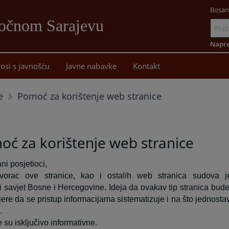
Bosan
točnom Sarajevu
Idi
na
Napre
sadržaj
osi s javnošću
Javne nabavke
Kontakt
Pomoć za korištenje web stranice
e
ć za korištenje web stranice
ni posjetioci,
 tvorac ove stranice, kao i ostalih web stranica sudova j
ki savjet Bosne i Hercegovine. Ideja da ovakav tip stranica bude
ere da se pristup informacijama sistematizuje i na što jednosta
.
 su isključivo informativne.