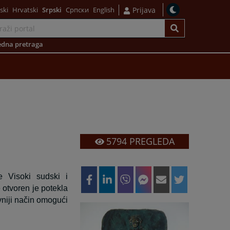
ski
Hrvatski
Srpski
Српски
English
Prijava
dna pretraga
5794
PREGLEDA
e Visoki sudski i
 otvoren je potekla
vniji način omogući