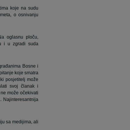
ntima koje na sudu
dmeta, o osnivanju
Na oglasnu ploču,
su i u zgradi suda
 građanima Bosne i
 pitanje koje smatra
ki posjetitelj može
lati svoj članak i
 ne može očekivati
 Najinteresantnija
u sa medijima, ali