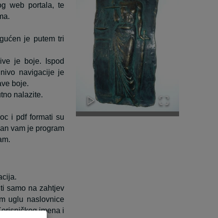
og web portala, te
ma.
gućen je putem tri
sive je boje. Ispod
 nivo navigacije je
ave boje.
tno nalazite.
oc i pdf formati su
eban vam je program
ram.
cija.
ti samo na zahtjev
om uglu naslovnice
Korisničkog imena i