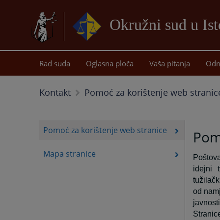
Okružni sud u Is
Rad suda
Oglasna ploča
Vaša pitanja
Odn
Kontakt
Pomoć za korištenje web stranic
Pomoć za korištenje web stranice
Pomo
Mapa stranice
Poštova
idejni
tužilač
od namj
javnosti
Stranice