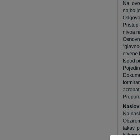
Na ovom
najbolj
Odgovor
Pristup
nivoa na
Osnovni
“glavno
crvene b
Ispod p
Pojedin
Dokumen
formira
acrobat 
Preporu
Naslov
Na nasl
Obzirom
takav p
klikom 