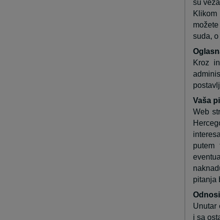
su veza
Klikom 
možete 
suda, o
Oglasn
Kroz i
adminis
postavl
Vaša pi
Web str
Hercegov
interes
putem
eventua
naknadu
pitanja 
Odnosi
Unutar 
i sa ost