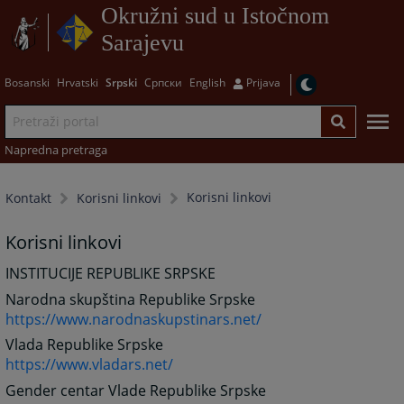
Okružni sud u Istočnom
Sarajevu
Bosanski
Hrvatski
Srpski
Српски
English
Prijava
Napredna pretraga
Korisni linkovi
Kontakt
Korisni linkovi
Korisni linkovi
INSTITUCIJE REPUBLIKE SRPSKE
Narodna skupština Republike Srpske
https://www.narodnaskupstinars.net/
Vlada Republike Srpske
https://www.vladars.net/
Gender centar Vlade Republike Srpske