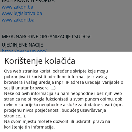
BAZE PRAVNIH PROPISA
www.zakon.ba
www.legislativa.ba
www.zakoni.ba
MEĐUNARODNE ORGANIZACIJE I SUDOVI
UJEDINJENE NACIJE
https://www.un.org/
Korištenje kolačića
MEĐUNARODNI SUD PRAVDE
https://www.icj-cij.org/
Ova web stranica koristi određene skripte koje mogu
MEĐUNARODNI KRIVIČNI TRIBUNAL U HAGU
pohranjivati i koristiti određene informacije iz vašeg
https://www.un.org/icty/
browsera i vašeg uređaja (npr. IP adresa uređaja, varijable o
sesiji unutar browsera, ...).
MEĐUNARODNI KRIVIČNI SUD
Neke od ovih informacija su nam neophodne i bez njih web
https://www.iccnow.org/
stranica ne bi mogla fukcionisati u svom punom obimu, dok
EVROPSKO PRAVO I INSTITUCIJE
neke nisu prijeko neophodne a služe za dodatne stvari (npr.
procjenu nivoa posjećenosti, budućeg usavršavanja
EVROPSKA UNIJA
stranice...).
https://europa.eu.int/
Na ovom mjestu možete dozvoliti ili uskratiti pravo na
korištenje tih informacija.
EVROPSKI SUD