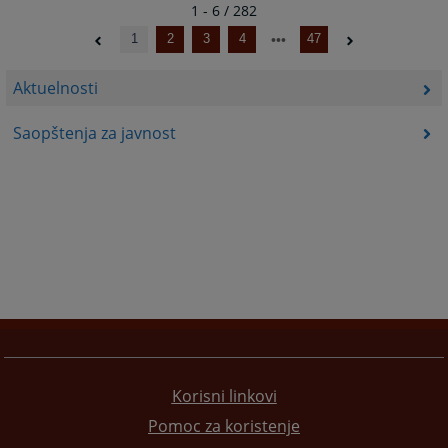
1 - 6 / 282
1
2
3
4
47
Aktuelnosti
Saopštenja za javnost
Korisni linkovi
Pomoc za koristenje