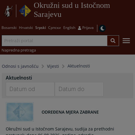
Okružni sud u Istočnom
Sarajevu
Bosanski
Hrvatski
Srpski
Српски
English
Prijava
Napredna pretraga
Aktuelnosti
Odnosi s javnošću
Vijesti
Aktuelnosti
Navigate
Navigate
forward
forward
ODREĐENA MJERA ZABRANE
to
to
interact
interact
with
with
Okružni sud u Istočnom Sarajevu, sudija za prethodni
the
the