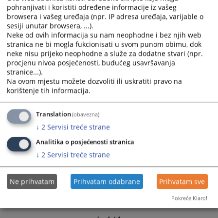
calendar
calendar
pohranjivati i koristiti određene informacije iz vašeg
browsera i vašeg uređaja (npr. IP adresa uređaja, varijable o
and
and
sesiji unutar browsera, ...).
select
select
Neke od ovih informacija su nam neophodne i bez njih web
a
a
stranica ne bi mogla fukcionisati u svom punom obimu, dok
date.
date.
neke nisu prijeko neophodne a služe za dodatne stvari (npr.
Press
Press
procjenu nivoa posjećenosti, budućeg usavršavanja
the
the
stranice...).
question
question
Na ovom mjestu možete dozvoliti ili uskratiti pravo na
korištenje tih informacija.
mark
mark
key
key
to
to
Translation
(obavezna)
get
get
↓
2
Servisi treće strane
the
the
Analitika o posjećenosti stranica
keyboard
keyboard
↓
2
Servisi treće strane
shortcuts
shortcuts
for
for
changing
changing
Ne prihvatam
Prihvatam odabrane
Prihvatam sve
dates.
dates.
Pokreće Klaro!