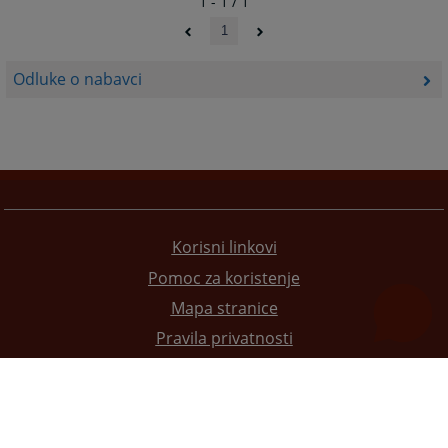
1 - 1 / 1
1
Odluke o nabavci
Korisni linkovi
Pomoc za koristenje
Mapa stranice
Pravila privatnosti