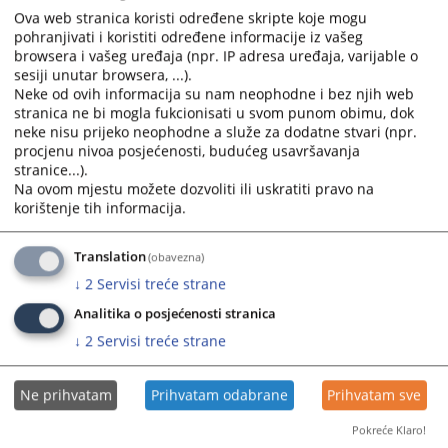
Ova web stranica koristi određene skripte koje mogu
pohranjivati i koristiti određene informacije iz vašeg
browsera i vašeg uređaja (npr. IP adresa uređaja, varijable o
sesiji unutar browsera, ...).
Neke od ovih informacija su nam neophodne i bez njih web
stranica ne bi mogla fukcionisati u svom punom obimu, dok
neke nisu prijeko neophodne a služe za dodatne stvari (npr.
procjenu nivoa posjećenosti, budućeg usavršavanja
Trenutno nema vijesti
stranice...).
Na ovom mjestu možete dozvoliti ili uskratiti pravo na
korištenje tih informacija.
Translation
(obavezna)
↓
2
Servisi treće strane
Analitika o posjećenosti stranica
↓
2
Servisi treće strane
Ne prihvatam
Prihvatam odabrane
Prihvatam sve
Pokreće Klaro!