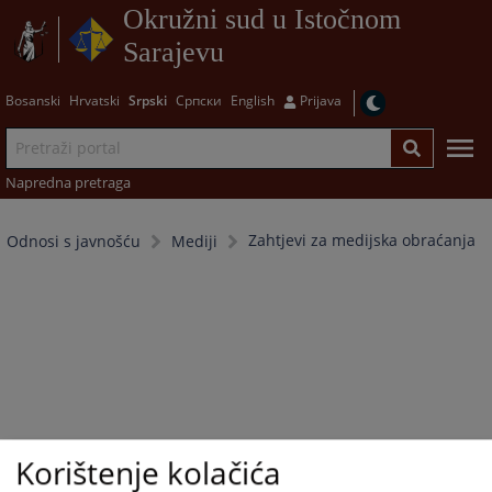
Okružni sud u Istočnom
Sarajevu
Bosanski
Hrvatski
Srpski
Српски
English
Prijava
Napredna pretraga
Zahtjevi za medijska obraćanja
Odnosi s javnošću
Mediji
Korištenje kolačića