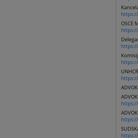
Kancela
https:/
OSCE Mi
https:
Delegac
https:/
Komisij
https:
UNHCR
https:
ADVOK
ADVOK
https:
ADVOKA
https:
SUDSK
https:/