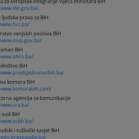
ja za Evropske integracije Vijeća ministara BiH
/www.dei.gov.ba/
ljudska prava za BiH
//www.hrc.ba/
rstvo vanjskih poslova BiH
//www.mvp.gov.ba/
sman BiH
//www.ohro.ba/
edništvo BiH
//www.predsjednistvobih.ba/
dna komora BiH
//www.komorabih.com/
orna agencija za komunikacije
/www.cra.ba/
i sud BiH
//www.ccbh.ba/
udski i tužilački savjet BiH
/vsts.pravosudje.ba/