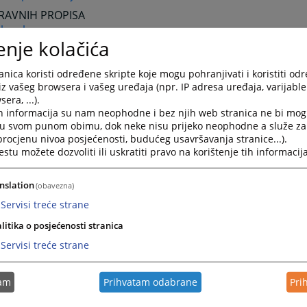
RAVNIH PROPISA
kon.ba
enje kolačića
islativa.ba
koni.ba
nica koristi određene skripte koje mogu pohranjivati i koristiti od
iz vašeg browsera i vašeg uređaja (npr. IP adresa uređaja, varijable 
era, ...).
ARODNE ORGANIZACIJE I SUDOVI
h informacija su nam neophodne i bez njih web stranica ne bi mog
JENE NACIJE
i u svom punom obimu, dok neke nisu prijeko neophodne a služe z
//www.un.org/
 procjenu nivoa posjećenosti, budućeg usavršavanja stranice...).
tu možete dozvoliti ili uskratiti pravo na korištenje tih informacija
ARODNI SUD PRAVDE
/www.icj-cij.org/
nslation
(obavezna)
ARODNI KRIVIČNI TRIBUNAL U HAGU
Servisi treće strane
/www.un.org/icty/
litika o posjećenosti stranica
ARODNI KRIVIČNI SUD
//www.iccnow.org/
Servisi treće strane
KO PRAVO I INSTITUCIJE
tam
Prihvatam odabrane
Pri
KA UNIJA
/europa.eu.int/