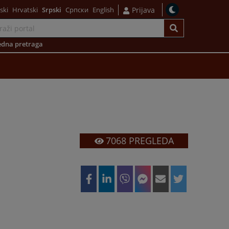
ski
Hrvatski
Srpski
Српски
English
Prijava
dna pretraga
7068
PREGLEDA