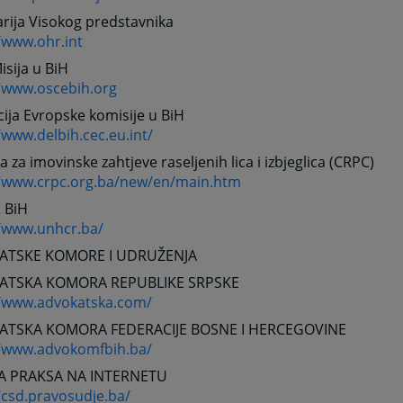
rija Visokog predstavnika
/www.ohr.int
sija u BiH
//www.oscebih.org
ija Evropske komisije u BiH
/www.delbih.cec.eu.int/
a za imovinske zahtjeve raseljenih lica i izbjeglica (CRPC)
//www.crpc.org.ba/new/en/main.htm
 BiH
//www.unhcr.ba/
ATSKE KOMORE I UDRUŽENJA
ATSKA KOMORA REPUBLIKE SRPSKE
//www.advokatska.com/
TSKA KOMORA FEDERACIJE BOSNE I HERCEGOVINE
//www.advokomfbih.ba/
A PRAKSA NA INTERNETU
/csd.pravosudje.ba/