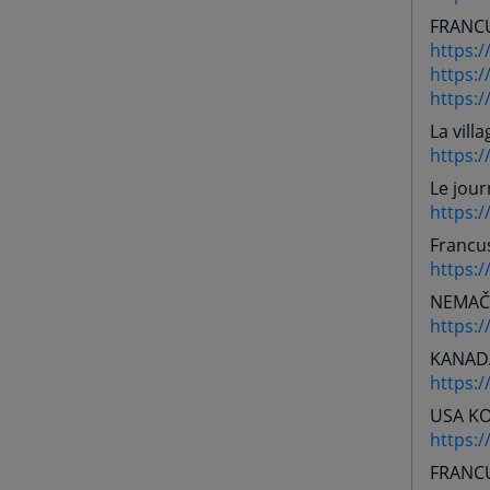
FRANC
https:
https:/
https:/
La villa
https:/
Le jour
https:/
Francus
https:/
NEMAČ
https:/
KANAD
https:
USA K
https:/
FRANC