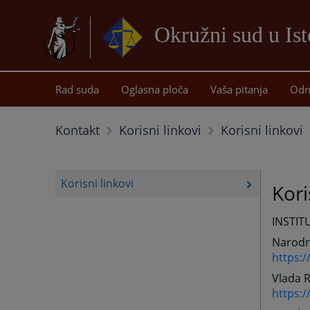
Okružni sud u Is
Rad suda
Oglasna ploča
Vaša pitanja
Odn
Korisni linkovi
Kontakt
Korisni linkovi
Korisni linkovi
Kori
INSTIT
Narodn
https:
Vlada 
https:/