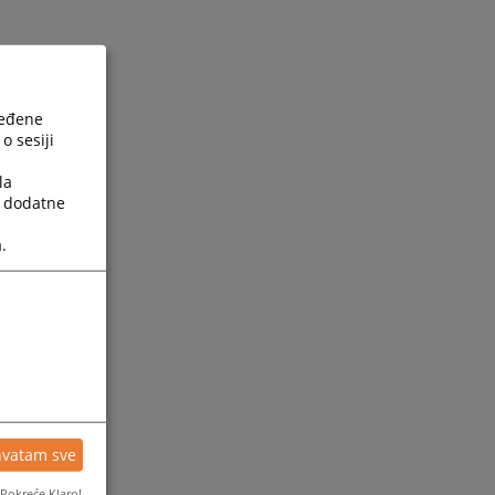
ređene
o sesiji
la
a dodatne
.
hvatam sve
Pokreće Klaro!