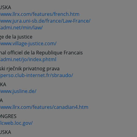
USKA
//www.llrx.com/features/french.htm
/www.jura.uni-sb.de/france/Law-France/
/admi.net/min/law/
ge de la justice
/www.village-justice.com/
nal officiel de la Republique Francais
/admi.net/jo/index.phtml
ki rječnik privatnog prava
/perso.club-internet.fr/sbraudo/
KA
/www.jusline.de/
A
//www.llrx.com/features/canadian4.htm
ONGRES
/lcweb.loc.gov/
USKA