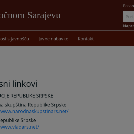
Bosan
točnom Sarajevu
Idi
na
Napre
sadržaj
osi s javnošću
Javne nabavke
Kontakt
sni linkovi
UCIJE REPUBLIKE SRPSKE
a skupština Republike Srpske
//www.narodnaskupstinars.net/
Republike Srpske
/www.vladars.net/