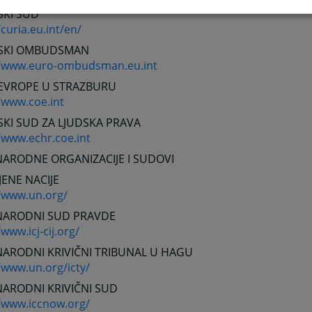
SKI SUD
/curia.eu.int/en/
SKI OMBUDSMAN
//www.euro-ombudsman.eu.int
 EVROPE U STRAZBURU
/www.coe.int
KI SUD ZA LJUDSKA PRAVA
/www.echr.coe.int
ARODNE ORGANIZACIJE I SUDOVI
JENE NACIJE
//www.un.org/
ARODNI SUD PRAVDE
/www.icj-cij.org/
ARODNI KRIVIČNI TRIBUNAL U HAGU
/www.un.org/icty/
ARODNI KRIVIČNI SUD
//www.iccnow.org/