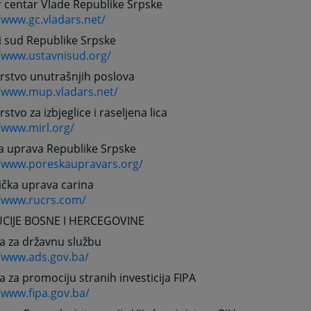
 centar Vlade Republike Srpske
/www.gc.vladars.net/
i sud Republike Srpske
//www.ustavnisud.org/
rstvo unutrašnjih poslova
//www.mup.vladars.net/
rstvo za izbjeglice i raseljena lica
/www.mirl.org/
a uprava Republike Srpske
//www.poreskaupravars.org/
ička uprava carina
//www.rucrs.com/
UCIJE BOSNE I HERCEGOVINE
a za državnu službu
//www.ads.gov.ba/
a za promociju stranih investicija FIPA
/www.fipa.gov.ba/