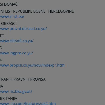
SI DOMAĆI
NI LIST REPUBLIKE BOSNE I HERCEGOVINE
/www.sllist.ba/
 OBRASCI
/www.pravni-obrasci.co.yu/
OFT
/www.elitsoft.co.yu/
O
/www.ingpro.co.yu/
K
/www.propisi.co.yu/novi/indexpr.html
TRANIH PRAVNIH PROPISA
JA
/www.ris.bka.gv.at/
 BRITANIJA
//www.llrx.com/features/uk2.htm