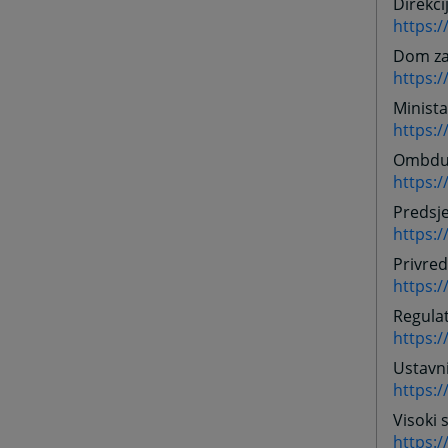
Direkci
https:/
Dom za 
https:
Minista
https:
Ombdu
https:
Predsj
https:
Privre
https:
Regulat
https:/
Ustavn
https:
Visoki s
https:/