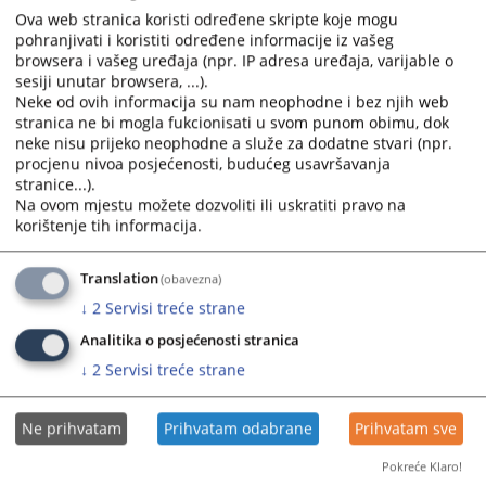
Ova web stranica koristi određene skripte koje mogu
pohranjivati i koristiti određene informacije iz vašeg
browsera i vašeg uređaja (npr. IP adresa uređaja, varijable o
sesiji unutar browsera, ...).
Neke od ovih informacija su nam neophodne i bez njih web
stranica ne bi mogla fukcionisati u svom punom obimu, dok
neke nisu prijeko neophodne a služe za dodatne stvari (npr.
procjenu nivoa posjećenosti, budućeg usavršavanja
stranice...).
Na ovom mjestu možete dozvoliti ili uskratiti pravo na
korištenje tih informacija.
Translation
(obavezna)
↓
2
Servisi treće strane
Analitika o posjećenosti stranica
↓
2
Servisi treće strane
Ne prihvatam
Prihvatam odabrane
Prihvatam sve
Pokreće Klaro!