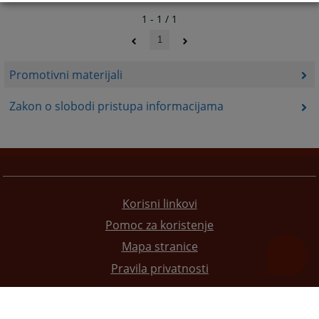
1 - 1 / 1
1
Promotivni materijali
Zakon o slobodi pristupa informacijama
Korisni linkovi
Pomoc za koristenje
Mapa stranice
Pravila privatnosti