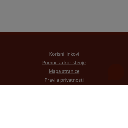
Korisni linkovi
Pomoc za koristenje
Mapa stranice
Pravila privatnosti
Redizajn web stranice je finansirala Evropska unija. Za njen sadržaj isključivo je odgovorno
Visoko sudsko i tužilačko vijeće BiH i ona ne odražava nužno stavove Evropske unije.