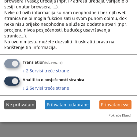
browsera i vašeg uređaja (npr. IP adresa uređaja, varijable o
select
select
sesiji unutar browsera, ...).
a
a
Neke od ovih informacija su nam neophodne i bez njih web
date.
date.
Kako mogu doći do sudije u postupku?
stranica ne bi mogla fukcionisati u svom punom obimu, dok
Press
Press
neke nisu prijeko neophodne a služe za dodatne stvari (npr.
30.06.2009.
the
the
procjenu nivoa posjećenosti, budućeg usavršavanja
question
question
stranice...).
mark
mark
Na ovom mjestu možete dozvoliti ili uskratiti pravo na
key
key
korištenje tih informacija.
to
to
get
get
1 - 2 / 2
Translation
(obavezna)
the
the
1
keyboard
keyboard
↓
2
Servisi treće strane
shortcuts
shortcuts
Analitika o posjećenosti stranica
for
for
changing
changing
↓
2
Servisi treće strane
dates.
dates.
Ne prihvatam
Prihvatam odabrane
Prihvatam sve
Pokreće Klaro!