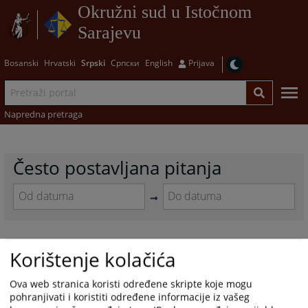
Okružni sud u Istočnom
Sarajevu
Bosanski
Hrvatski
Srpski
Српски
English
Prijava
Napredna pretraga
Često postavljana pitanja
Navigate
Navigate
forward
forward
to
to
SUDSKA PRAKSA
Korištenje kolačića
interact
interact
with
with
23.04.2012.
the
the
Ova web stranica koristi određene skripte koje mogu
calendar
calendar
pohranjivati i koristiti određene informacije iz vašeg
and
and