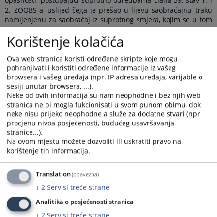
opasnosti, postupajući suprotno odredbama člana 39. stav 1. i
2. ZOOBS-a, uslijed čega je prešao u lijevu saobraćajnu traku
namijenjenu za saobraćaj iz suprotnog smjera, kojim se u tom
momentu kretao oštećeni N.P., upravljajući putničkim
Korištenje kolačića
motornim vozilom marke „Audi“ i koji se kretao desnom
kolovoznom trakom istog magistralnog puta iz pravca
Podromanije u pravcu Sokoca, i tim prelaskom izgubio
Ova web stranica koristi određene skripte koje mogu
mogućnost da izbjegne saobraćajnu nezgodu, koju je
pohranjivati i koristiti određene informacije iz vašeg
browsera i vašeg uređaja (npr. IP adresa uređaja, varijable o
prouzrokovao na način da je prednjim dijelom vozila kojim je
sesiji unutar browsera, ...).
upravljao ostvario kontakt sa prednjom stranom vozila marke
Neke od ovih informacija su nam neophodne i bez njih web
„Audi“, kojim je upravljao oštećeni N.P., koji je zadobio
stranica ne bi mogla fukcionisati u svom punom obimu, dok
višestruke prelome kostiju, nagnječenje pluća, temponadu srca,
neke nisu prijeko neophodne a služe za dodatne stvari (npr.
prskotinu aorte, pa je uslijed navedenih povreda kod oštećenog
procjenu nivoa posjećenosti, budućeg usavršavanja
nastupila smrt
stranice...).
Dakle, sa umišljajem kao učesnik u saobraćaju na putevima nije
Na ovom mjestu možete dozvoliti ili uskratiti pravo na
se pridržavao saobraćajnih propisa i time ugrozio javni
korištenje tih informacija.
saobraćaj i doveo u opasnost život ljudi, pa je uslijed toga
nastupila smrt jednog lica
Translation
(obavezna)
Čime je počinio krivično djelo Ugrožavanje javnog saobraćaja iz
↓
2
Servisi treće strane
člana 402. stav 4., a u vezi sa stavom 1. Krivičnog zakonika
Analitika o posjećenosti stranica
Republike Srpske, pa ga sud na osnovu navedenog zakonskog
propisa, te primjenom odredbi članova 41., 42. stav 1. tačke 2) i
↓
2
Servisi treće strane