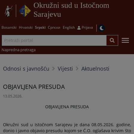
Okružni sud u Istočnom
Sarajevu
Bosanski
Hrvatski
Srpski
Српски
English
Prijava
Napredna pretraga
Odnosi s javnošću
Vijesti
Aktuelnosti
OBJAVLJENA PRESUDA
13.05.2026.
OBJAVLJENA PRESUDA
Okružni sud u Istočnom Sarajevu je dana 08.05.2026. godine,
donio i javno objavio presudu kojom se Ć.O. oglašava krivim što