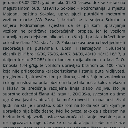
je dana 06.02.2021. godine, oko 01.30 časova, dok se kretao na
magistralnom putu M19.115 Sokolac – Podromanija u mjestu
Majdani, opština Sokolac, upravljajući putničkim motornim
vozilom marke „VW Passat“, krećući se iz smjera Sokolac u
smjeru Podromanije, svjestan da se prilikom upravljanja
vozilom ne pridržava saobraćajnih propisa, jer je vozilom
upravljao pod dejstvom alkohola, na šta je i pristao, kršeći time
odredbe člana 174. stav 1. i 2. Zakona o osnovama bezbjednosti
saobraćaja na putevima u Bosni i Hercegovini („Službeni
glasnik BiH“ broj: 6/06, 75/06, 44/07, 84/09, 48/10, 18/13 i 8/17, u
daljem tekstu ZOOBS), koja koncentracija alkohola u krvi Ć. O.
Iznosila 1,44 g/kg, te vozilom upravljao brzinom od 100 km/h
koja nije prilagođena karakteristikama i stanju puta, vidljivosti,
preglednosti, atmosferskim prilikama, saobraćajnim znakovima
i drugim uslovima puta, obzirom da je bila noć, a kolovoz vlažan
i klizav, te središnja razdjelna linija slabo vidljiva, što je
suprotno odredbi člana 43. stav 1. ZOOBS-a, svjestan da time
ugrožava javni saobraćaj da može dovesti u opasnost život
ljudi, na šta je i pristao, s obzirom na to da vozilom kojim je
upravljao nije bliže desnoj ivici kolovoza, tako da s obzirom na
brzinu kretanja vozila, uslove saobraćaja i stanje i osobine puta
ne ugrožava druge učesnike u saobraćaju i sebe ne izlaže