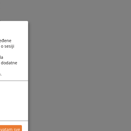
e
e
a
o
m
ređene
u
o sesiji
u
la
o
a dodatne
e
.
)
g
i
u
g
hvatam sve