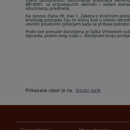
mjera bezbjednosti oduzimanja predmeta
vatreno
BB18097, sa pripadajućim okvirom i sedam komad
oduzimanju predmeta.
Na osnovu člana 99. stav 1. Zakona o krivičnom post
krivičnog postupka čiju će visinu Sud u smislu odred
utvrditi posebnim rješenjem kada se pribave potrebn
Protiv ove presude dozvoljena je žalba Vrhovnom su
otpravka, putem ovog suda u
dovoljnom broju primje
Prikazana vijest je na
:
Srpski jezik