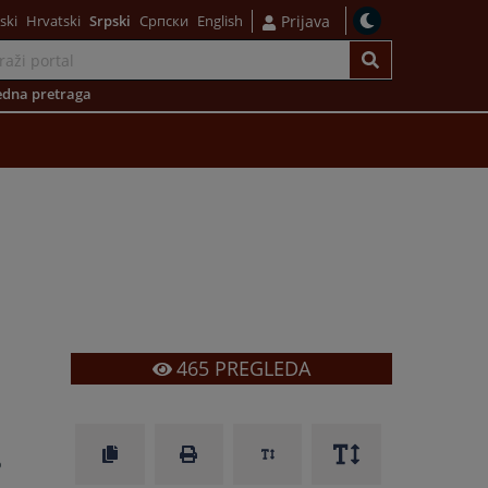
ski
Hrvatski
Srpski
Српски
English
Prijava
dna pretraga
465
PREGLEDA
.
o
a