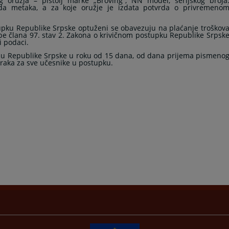
g oružja
– pištolj marke „Broving“, NN model, serijskog broja
a metaka, a za koje oružje je izdata potvrda o privremeno
upku Republike Srpske optuženi se obavezuju na plaćanje troškov
be člana 97. stav 2. Zakona o krivičnom postupku Republike Srpsk
i podaci.
du Republike Srpske u roku od 15 dana, od dana prijema pismeno
raka za sve učesnike u postupku.