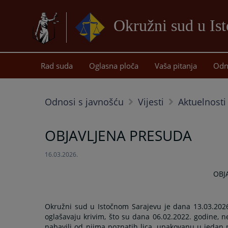
Okružni sud u Is
Rad suda
Oglasna ploča
Vaša pitanja
Odn
Odnosi s javnošću
Vijesti
Aktuelnosti
OBJAVLJENA PRESUDA
16.03.2026.
OBJ
Okružni sud u Istočnom Sarajevu je dana 13.03.2026.
oglašavaju krivim, što su dana 06.02.2022. godine, n
nabavili od njima poznatih lica, upakovanu u jedan 