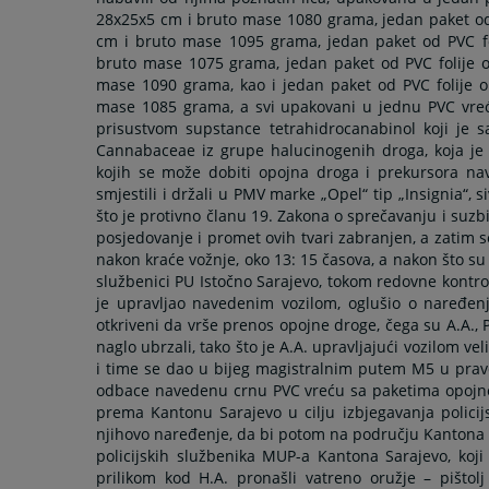
28x25x5 cm i bruto mase 1080 grama, jedan paket od
cm i bruto mase 1095 grama, jedan paket od PVC fo
bruto mase 1075 grama, jedan paket od PVC folije 
mase 1090 grama, kao i jedan paket od PVC folije 
mase 1085 grama, a svi upakovani u jednu PVC vreću,
prisustvom supstance tetrahidrocanabinol koji je sas
Cannabaceae iz grupe halucinogenih droga, koja je u 
kojih se može dobiti opojna droga i prekursora naved
smjestili i držali u PMV marke „Opel“ tip „Insignia“, 
što je protivno članu 19. Zakona o sprečavanju i suzbij
posjedovanje i promet ovih tvari zabranjen, a zatim 
nakon kraće vožnje, oko 13: 15 časova, a nakon što su 
službenici PU Istočno Sarajevo, tokom redovne kontrol
je upravljao navedenim vozilom, oglušio o naređenje
otkriveni da vrše prenos opojne droge, čega su A.A., P.
naglo ubrzali, tako što je A.A. upravljajući vozilom ve
i time se dao u bijeg magistralnim putem M5 u pravcu
odbace navedenu crnu PVC vreću sa paketima opojne dr
prema Kantonu Sarajevo u cilju izbjegavanja policij
njihovo naređenje, da bi potom na području Kantona S
policijskih službenika MUP-a Kantona Sarajevo, koji s
prilikom kod H.A. pronašli vatreno oružje – pištol