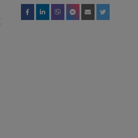
5
i
o
o
a
e
z
,
,
e
h
i
i
i
m
a
a
u
a
e
m
5