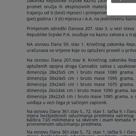
zakonika Republike Srpske kaznu zatvora u trajanju 
promet oružja ili eksplozivnih materija iz člana 3
trajanju od 6 (šest) mjeseci i primjenom odredbi član
(pet) godina i 3 (ti) mjeseca i A.A. na jedinstvenu kazn
Primjenom odredbi članova 207. stav 3. u vezi stava 1., 
Republike Srpske P.A. osuđuje na kaznu zatvora u traj
NA osnovu člana 59. stav 1. Krivičnog zakonika Repu
uračunava se vrijeme koje su optuženi proveli u pritv
Na osnovu člana 207.stav 8. Krivičnog zakonika Rep
optuženih
opojna droga
Cannabis sativa L upakova
dimenzija 28x25x5 cm i bruto mase
1080 grama,
dimenzija 30x24x5 cm i bruto mase
1095 grama
,
dimenzija 29x24x5 cm i bruto mase
1075 grama,
dimenzija 26x24x6 cm i bruto mase
1090 grama,
kao
dimenzija 28x22x5 cm i bruto mase
1085 grama,
a 
uviđaja u vezi čega je sačinjen zapisnik.
Na osnovu člana 361.stav 5., 72. stav 1. tačka 9. i čl
mjera bezbjednosti oduzimanja predmeta
vatrenog 
kalibra 7,65 milimetara sa okvirom i osam komada met
privremenom oduzimanju predmeta.
Na osnovu člana 361.stav 5., 72. stav 1. tačka 9. i čl