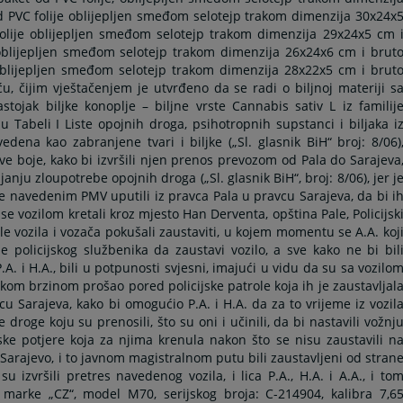
 PVC folije oblijepljen smeđom selotejp trakom dimenzija 30x24x
lije oblijepljen smeđom selotejp trakom dimenzija 29x24x5 cm 
oblijepljen smeđom selotejp trakom dimenzija 26x24x6 cm i brut
oblijepljen smeđom selotejp trakom dimenzija 28x22x5 cm i brut
 čijim vještačenjem je utvrđeno da se radi o biljnoj materiji s
tojak biljke konoplje – biljne vrste Cannabis sativ L iz familij
Tabeli I Liste opojnih droga, psihotropnih supstanci i biljaka i
ena kao zabranjene tvari i biljke („Sl. glasnik BiH“ broj: 8/06)
sive boje, kako bi izvršili njen prenos prevozom od Pala do Sarajeva
anju zloupotrebe opojnih droga („Sl. glasnik BiH“, broj: 8/06), jer j
se navedenim PMV uputili iz pravca Pala u pravcu Sarajeva, da bi i
se vozilom kretali kroz mjesto Han Derventa, opština Pale, Policijsk
e vozila i vozača pokušali zaustaviti, u kojem momentu se A.A. koj
 policijskog službenika da zaustavi vozilo, a sve kako ne bi bil
A. i H.A., bili u potpunosti svjesni, imajući u vidu da su sa vozilo
likom brzinom prošao pored policijske patrole koja ih je zaustavljal
 Sarajeva, kako bi omogućio P.A. i H.A. da za to vrijeme iz vozil
oge koju su prenosili, što su oni i učinili, da bi nastavili vožnj
ske potjere koja za njima krenula nakon što se nisu zaustavili n
arajevo, i to javnom magistralnom putu bili zaustavljeni od stran
u izvršili pretres navedenog vozila, i lica P.A., H.A. i A.A., i to
j marke „CZ“, model M70, serijskog broja: C-214904, kalibra 7,6