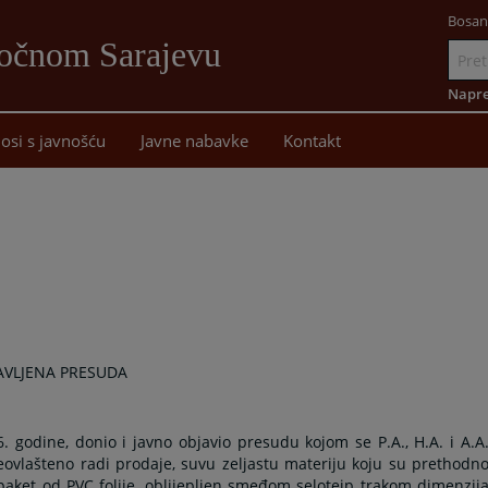
Bosan
točnom Sarajevu
Idi
na
Napre
sadržaj
osi s javnošću
Javne nabavke
Kontakt
AVLJENA PRESUDA
 godine, donio i javno objavio presudu kojom se P.A., H.A. i A.A
eovlašteno radi prodaje, suvu zeljastu materiju koju su prethodn
paket od PVC folije, oblijepljen smeđom selotejp trakom dimenzij