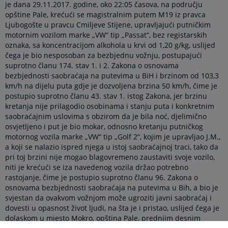
je dana 29.11.2017. godine, oko 22:05 časova, na području
opštine Pale, krećući se magistralnim putem M19 iz pravca
Ljubogošte u pravcu Cmiljeve Stijene, upravljajući putničkim
motornim vozilom marke „VW“ tip „Passat“, bez registarskih
oznaka, sa koncentracijom alkohola u krvi od 1,20 g/kg, uslijed
čega je bio nesposoban za bezbjednu vožnju, postupajući
suprotno članu 174. stav 1. i 2. Zakona o osnovama
bezbjednosti saobraćaja na putevima u BiH i brzinom od 103,3
km/h na dijelu puta gdje je dozvoljena brzina 50 km/h, čime je
postupio suprotno članu 43. stav 1. istog Zakona, jer brzinu
kretanja nije prilagodio osobinama i stanju puta i konkretnim
saobraćajnim uslovima s obzirom da je bila noć, djelimično
osvjetljeno i put je bio mokar, odnosno kretanju putničkog
motornog vozila marke „VW“ tip „Golf 2“, kojim je upravljao J.M.,
a koji se nalazio ispred njega u istoj saobraćajnoj traci, tako da
pri toj brzini nije mogao blagovremeno zaustaviti svoje vozilo,
niti je krećući se iza navedenog vozila držao potrebno
rastojanje, čime je postupio suprotno članu 96. Zakona o
osnovama bezbjednosti saobraćaja na putevima u Bih, a bio je
svjestan da ovakvom vožnjom može ugroziti javni saobraćaj i
dovesti u opasnost život ljudi, na šta je i pristao, uslijed čega je
dolaskom u mjesto Mokro, opština Pale, prednjim desnim