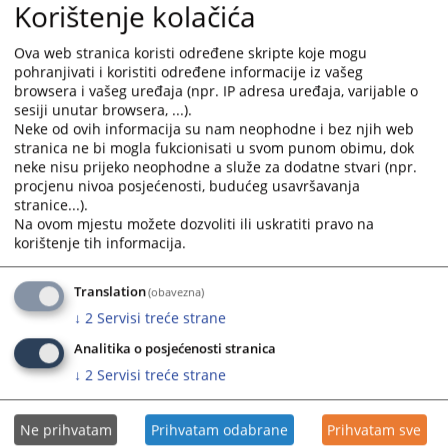
dijelom svog vozila udario u zadnji lijevi bočni dio putničkog
Korištenje kolačića
motornog vozila „VW“ tip „Golf 2“, kojim je upravljao J.M., a koje
je se nakon udara odbilo udesno i sletjelo sa kolovoza na desnu
Ova web stranica koristi određene skripte koje mogu
stranu, gledano iz pravca Ljubogošte, kojom prilikom je vozač
pohranjivati i koristiti određene informacije iz vašeg
vozila „VW Golf 2“ J.M. zadobio teške tjelesne povrede u vidu
browsera i vašeg uređaja (npr. IP adresa uređaja, varijable o
preloma rebara sa lijeve strane od 1 do 7, preloma drugog
sesiji unutar browsera, ...).
rebra sa desne strane, rastava stidnih kostiju i krvarenja u
Neke od ovih informacija su nam neophodne i bez njih web
mekim moždanicama, pa je uslijed iskrvarenja koje je
stranica ne bi mogla fukcionisati u svom punom obimu, dok
posljedica povreda plućne arterije i kvarenja u zatrbušni
neke nisu prijeko neophodne a služe za dodatne stvari (npr.
prostor i mošnicu kod oštećenog nastupila smrt.
procjenu nivoa posjećenosti, budućeg usavršavanja
stranice...).
Dakle kao učesnik u saobraćaju na putevima nije se pridržavao
Na ovom mjestu možete dozvoliti ili uskratiti pravo na
saobraćajnih propisa i time ugrozio javni saobraćaj i doveo u
korištenje tih informacija.
opasnost život ljudi, pa je uslijed toga nastupila smrt jednog
lica.
Translation
(obavezna)
Čime je počinio krivično djelo Ugrožavanje javnog saobraćaja iz
↓
2
Servisi treće strane
člana 402. stav 4., a u vezi sa stavom 1. Krivičnog zakonika
Republike Srpske, pa ga sud na osnovu navedenog zakonskog
Analitika o posjećenosti stranica
propisa, te primjenom odredbi članova 41., 42. stav 1. tačke 2) i
↓
2
Servisi treće strane
4), 43., 46., 51. i 52 KZ RS, osuđuje na:
-kaznu zatvora u trajanju od 4 (četiri) godine,
Ne prihvatam
Prihvatam odabrane
Prihvatam sve
-kaznu zabrane upravljanja motornim vozilom „B“ kategorije, u