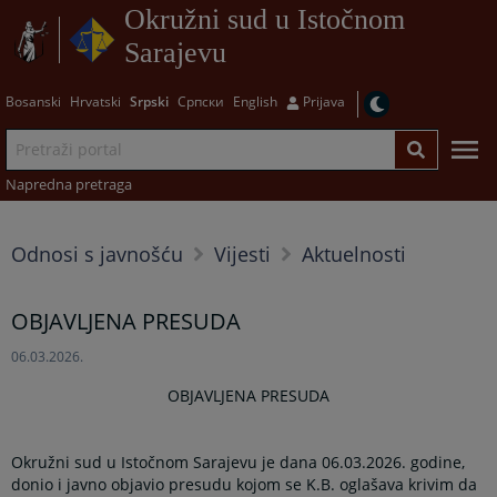
Okružni sud u Istočnom
Sarajevu
Bosanski
Hrvatski
Srpski
Српски
English
Prijava
Napredna pretraga
Odnosi s javnošću
Vijesti
Aktuelnosti
OBJAVLJENA PRESUDA
06.03.2026.
OBJAVLJENA PRESUDA
Okružni sud u Istočnom Sarajevu je dana 06.03.2026. godine,
donio i javno objavio presudu kojom se K.B. oglašava krivim da