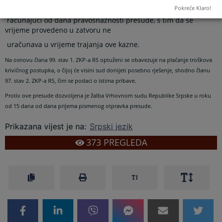
trajanju od 2 (dvije) godine,
Pokreće Klaro!
računajući od dana pravosnažnosti presude, s tim da se
vrijeme provedeno u zatvoru ne
uračunava u vrijeme trajanja ove kazne.
Na osnovu člana 99. stav 1. ZKP-a RS optuženi se obavezuje na plaćanje troškova
krivičnog postupka, o čijoj će visini sud donijeti posebno rješenje, shodno članu
97. stav 2. ZKP-a RS, čim se podaci o istima pribave.
Protiv ove presude dozvoljena je žalba Vrhovnom sudu Republike Srpske u roku
od 15 dana od dana prijema pismenog otpravka presude.
Prikazana vijest je na
:
Srpski jezik
373
PREGLEDA