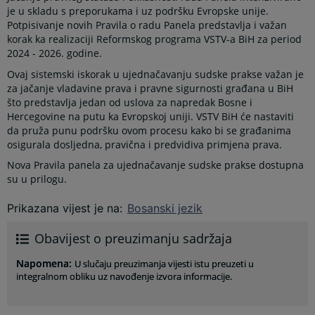
je u skladu s preporukama i uz podršku Evropske unije.
Potpisivanje novih Pravila o radu Panela predstavlja i važan
korak ka realizaciji Reformskog programa VSTV-a BiH za period
2024 - 2026. godine.
Ovaj sistemski iskorak u ujednačavanju sudske prakse važan je
za jačanje vladavine prava i pravne sigurnosti građana u BiH
što predstavlja jedan od uslova za napredak Bosne i
Hercegovine na putu ka Evropskoj uniji. VSTV BiH će nastaviti
da pruža punu podršku ovom procesu kako bi se građanima
osigurala dosljedna, pravična i predvidiva primjena prava.
Nova Pravila panela za ujednačavanje sudske prakse dostupna
su u prilogu.
Prikazana vijest je na
:
Bosanski jezik
Obavijest o preuzimanju sadržaja
Napomena
:
U slučaju preuzimanja vijesti istu preuzeti u
integralnom obliku uz navođenje izvora informacije.