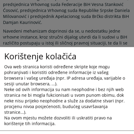
predsjednica Vrhovnog suda Federacije BiH Vesna Stanković
Ćosović, predsjednica Vrhovnog suda Republike Srpske Daniela
Milovanović i predsjednik Apelacionog suda Brčko distrikta BiH
Damjan Kaurinović.
Navedeni mehanizam doprinosi da se, u nedostatku jedne
vrhovne instance, kroz stručni dijalog utvrdi da li sudovi u BiH
različito postupaju u istoj ili sličnoj pravnoj situaciji, te da li se
tako različito postupanje može ujednačiti usvajanjem pravnih
Korištenje kolačića
shvatanja na nivou sudova najviše instance. Javno objavljivanje
ovih shvatanja omogućava građanima i njihovim zastupnicima
Ova web stranica koristi određene skripte koje mogu
korištenje istih prilikom ostvarivanja svojih prava pred sudom,
pohranjivati i koristiti određene informacije iz vašeg
čime mogu osigurati veću pravnu sigurnost i jednakost pred
browsera i vašeg uređaja (npr. IP adresa uređaja, varijable o
zakonom, bez obzira u kom dijelu države žive.
sesiji unutar browsera, ...).
Novi koncept rada Panela predviđa održavanje većeg broja
Neke od ovih informacija su nam neophodne i bez njih web
sastanaka tokom godine, najmanje po jednog iz oblasti
stranica ne bi mogla fukcionisati u svom punom obimu, dok
krivičnog, građanskog i upravnog prava. Teme za sastanke
neke nisu prijeko neophodne a služe za dodatne stvari (npr.
dogovaraju se na pripremnom sastanku, koji se održava
procjenu nivoa posjećenosti, budućeg usavršavanja
početkom svake kalendarske godine u prostorijama VSTV-a BiH.
stranice...).
Sastanci Panela se potom organizuju u sudovima najviše
Na ovom mjestu možete dozvoliti ili uskratiti pravo na
korištenje tih informacija.
instance, čime je napravljen iskorak u odnosu na raniju praksu
kada su se svi sastanci održavali isključivo u VSTV-u BiH.