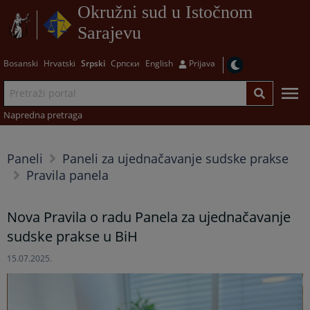
Okružni sud u Istočnom
Sarajevu
Bosanski
Hrvatski
Srpski
Српски
English
Prijava
Napredna pretraga
Paneli
Paneli za ujednačavanje sudske prakse
Pravila panela
Nova Pravila o radu Panela za ujednačavanje
sudske prakse u BiH
15.07.2025.