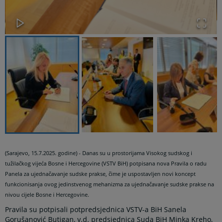
(Sarajevo, 15.7.2025. godine) - Danas su u prostorijama Visokog sudskog i
tužilačkog vijeća Bosne i Hercegovine (VSTV BiH) potpisana nova Pravila o radu
Panela za ujednačavanje sudske prakse, čime je uspostavljen novi koncept
funkcionisanja ovog jedinstvenog mehanizma za ujednačavanje sudske prakse na
nivou cijele Bosne i Hercegovine.
Pravila su potpisali potpredsjednica VSTV-a BiH Sanela
Gorušanović Butigan, v.d. predsjednica Suda BiH Minka Kreho,