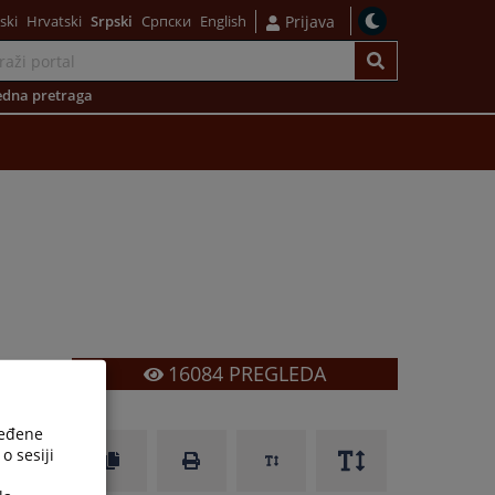
ski
Hrvatski
Srpski
Српски
English
Prijava
dna pretraga
16084
PREGLEDA
ređene
o sesiji