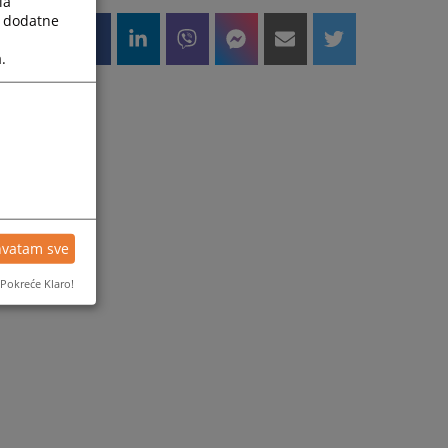
la
a dodatne
.
hvatam sve
Pokreće Klaro!