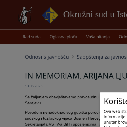
Okružni sud u Is
Rad suda
Oglasna ploča
Vaša pitanja
Odn
Odnosi s javnošću
Saopštenja za javnos
IN MEMORIAM, ARIJANA LJ
13.06.2025.
Sa žaljenjem obavještavamo pravosudnu zajednicu da je 
Korišt
Sarajevu.
Ova web stra
Povodom nenadoknadivog gubitka porodici i svim kolegama
informacije 
sudskog i tužilačkog vijeća Bosne i Hercegovine Sanin B
unutar brows
Sekretarijata VSTV-a BiH i uposlenicima, izražavaju du